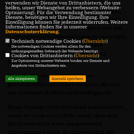
Person des Oberbürgermeisters Dr. Ingo
verwenden wir Dienste von Drittanbietern, die uns
helfen, unser Webangebot zu verbessern (Website-
Meyer, es nicht für notwendig erachtet hat,
Optmierung). Für die Verwendung bestimmter
Dienste, benötigen wir Ihre Einwilligung. Ihre
die gewählten Vertreter der Bürger zeitlich
Einwilligung können Sie jederzeit widerrufen. Weitere
Informationen finden Sie in unserer
ausreichend vorab zu unterrichten und mit
Datenschutzerklärung
.
weitergehenden Informationen zu versorgen
Technisch notwendige Cookies (
Übersicht
)
sowie bestenfalls ein Einvernehmen
Die notwendigen Cookies werden allein für den
ordnungsgemäßen Gebrauch der Webseite benötigt.
herzustellen, bevor die Entscheidung
Cookies von Drittanbietern (
Übersicht
)
öffentlich gemacht wurde.
Zur Optimierung unserer Webseite binden wir Dienste und
Angebote von Drittanbietern ein.
Herr Dr. Meyer spricht von einer
Alle akzeptieren
Auswahl speichern
gesamtgesellschaftlichen Aufgabe, die nur
mit vereinten Kräften zu bewältigen ist.
Diese Aussage wird aber dann konterkariert,
wenn er vorab nicht dafür sorgt, dass sich
die Gesellschaft auch entsprechend
mitgenommen fühlt. Er unterschätzt die