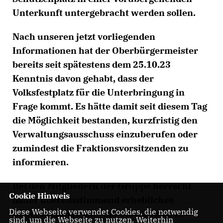
Unterkunft untergebracht werden sollen.
Nach unseren jetzt vorliegenden
Informationen hat der Oberbürgermeister
bereits seit spätestens dem 25.10.23
Kenntnis davon gehabt, dass der
Volksfestplatz für die Unterbringung in
Frage kommt. Es hätte damit seit diesem Tag
die Möglichkeit bestanden, kurzfristig den
Verwaltungsausschuss einzuberufen oder
zumindest die Fraktionsvorsitzenden zu
informieren.
Bei den Mitgliedern der Gruppe herrscht
Cookie Hinweis
daher übereinstimmend erhebliches
Diese Webseite verwendet Cookies, die notwendig
Unverständnis, dass die Verwaltung, in
sind, um die Webseite zu nutzen. Weiterhin