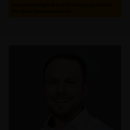
Ausschussmitglied und Fraktionssprecherin
für diese Themenbereiche